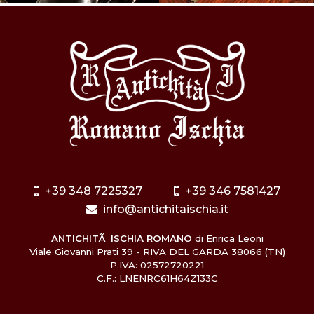
+39 348 7225327
+39 346 7581427
info@antichitaischia.it
ANTICHITÃ ISCHIA ROMANO
di Enrica Leoni
Viale Giovanni Prati 39 - RIVA DEL GARDA 38066 (TN)
P.IVA: 02572720221
C.F.: LNENRC61H64Z133C