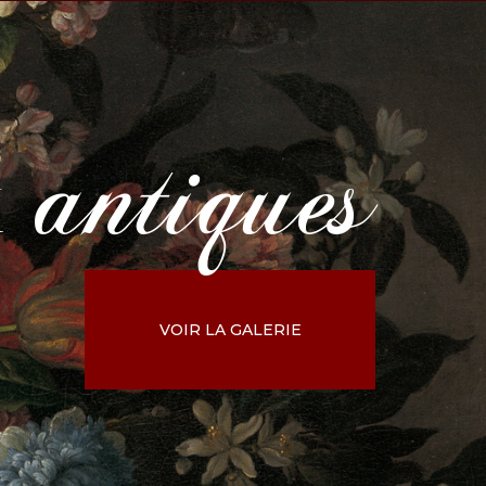
antiques
x
VOIR LA GALERIE