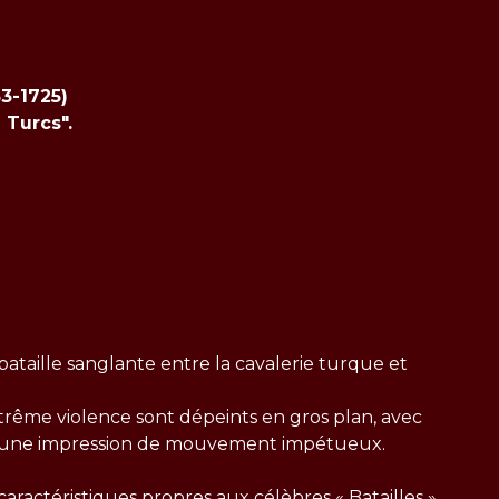
3-1725)
 Turcs".
ataille sanglante entre la cavalerie turque et
rême violence sont dépeints en gros plan, avec
et une impression de mouvement impétueux.
caractéristiques propres aux célèbres « Batailles »