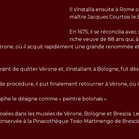
Il s'installa ensuite à Rome 
maître Jacques Courtois le 
En 1675, il se réconcilia ave
riche veuve de 88 ans qui, à 
eux à Vérone, où il acquit rapidement une grande renom
aint de quitter Vérone et, s'installant à Bologne, fut dè
e procédure, il put finalement retourner à Vérone, où il 
taphe le désigne comme « peintre bolonais ».
sées dans les musées de Vérone, Bologne et Brescia. Leur
, conservée à la Pinacothèque Tosio-Martinengo de Brescia