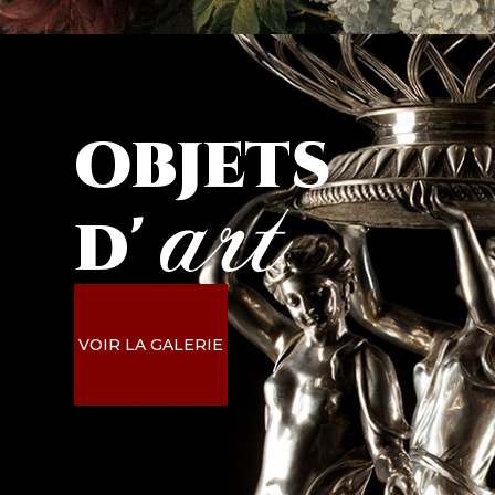
objets
art
d'
VOIR LA GALERIE