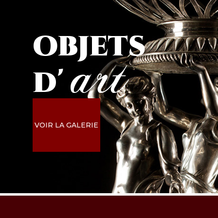
objets
art
d'
VOIR LA GALERIE