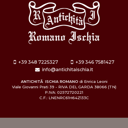
+39 348 7225327
+39 346 7581427
info@antichitaischia.it
ANTICHITÃ ISCHIA ROMANO
di Enrica Leoni
Viale Giovanni Prati 39 - RIVA DEL GARDA 38066 (TN)
P.IVA: 02572720221
C.F.: LNENRC61H64Z133C