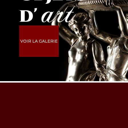
art
d'
VOIR LA GALERIE