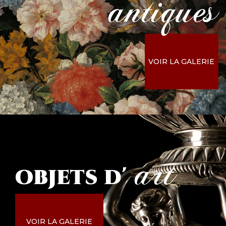
antiques
VOIR LA GALERIE
art
objets
d'
VOIR LA GALERIE