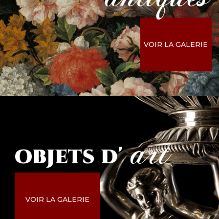
VOIR LA GALERIE
art
objets
d'
VOIR LA GALERIE