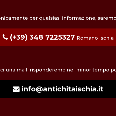
onicamente per qualsiasi informazione, saremo l
(+39) 348 7225327
Romano Ischia
eci una mail, risponderemo nel minor tempo po
info@antichitaischia.it