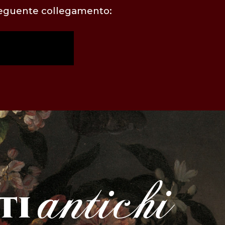
 seguente collegamento:
antichi
ti