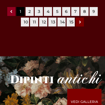
1
2
3
4
5
6
7
8
9
10
11
12
13
14
15
antichi
Dipinti
VEDI GALLERIA