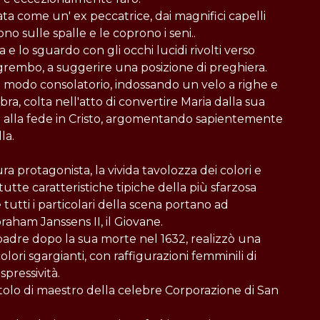
ta come un' ex peccatrice, dai magnifici capelli
no sulle spalle e le coprono i seni..
a e lo sguardo con gli occhi lucidi rivolti verso
l grembo, a suggerire una posizione di preghiera.
 in modo consolatorio, indossando un velo a righe e
ra, colta nell'atto di convertire Maria dalla sua
a alla fede in Cristo, argomentando sapientemente
la.
a protagonista, la vivida tavolozza dei colori e
utte caratteristiche tipiche della più sfarzosa
tutti i particolari della scena portano ad
raham Janssens II, il Giovane.
l padre dopo la sua morte nel 1632, realizzò una
olori sgargianti, con raffigurazioni femminili di
spressività.
tolo di maestro della celebre Corporazione di San