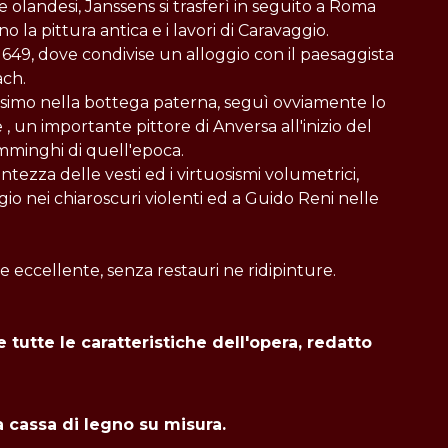
 e olandesi, Janssens si trasferì in seguito a Roma
no la pittura antica e i lavori di Caravaggio.
l 1649, dove condivise un alloggio con il paesaggista
ach.
ssimo nella bottega paterna, seguì ovviamente lo
, un importante pittore di Anversa all'inizio del
mminghi di quell'epoca.
tezza delle vesti ed i virtuosismi volumetrici,
io nei chiaroscuri violenti ed a Guido Reni nelle
ne eccellente, senza restauri ne ridipinture.
 tutte le caratteristiche dell'opera, redatto
a cassa di legno su misura.