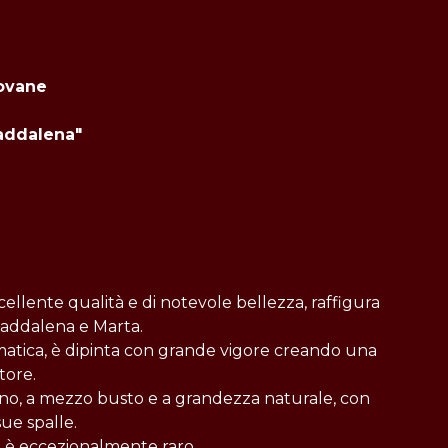
iovane
Maddalena"
cellente qualità e di notevole bellezza, raffigura
Maddalena e Marta.
mmatica, è dipinta con grande vigore creando una
tore.
no, a mezzo busto e a grandezza naturale, con
sue spalle.
o è eccezionalmente raro.