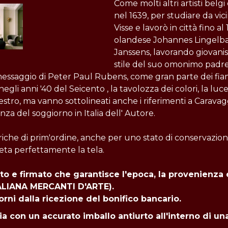
Come molti altri artisti belgi
nel 1639, per studiare da vici
Visse e lavorò in città fino a
olandese Johannes Lingelb
Janssens, lavorando giovani
stile del suo omonimo padre 
 messaggio di Peter Paul Rubens, come gran parte dei fia
i anni '40 del Seicento , la tavolozza dei colori, la lucen
stro, ma vanno sottolineati anche i riferimenti a Caravagg
za del soggiorno in Italia dell' Autore.
toriche di prim'ordine, anche per uno stato di conservazio
eta perfettamente la tela.
to e firmato che garantisce l'epoca, la provenienza e
TALIANA MERCANTI D'ARTE).
orni dalla ricezione del bonifico bancario.
ia con un accurato imballo antiurto all'interno di un