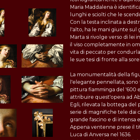
Maria Maddalena è identifica
lunghi e sciolti che le scendo
Con la testa inclinata a destr
l'alto, ha le mani giunte su
Marta si rivolge verso di lei
il viso completamente in omb
vita di peccato per condurl
le sue tesi di fronte alla sorel
La monumentalità della figur
l'elegante pennellata, sono t
pittura fiamminga del '600 e 
attribuire quest'opera ad Ab
Egli, rilevata la bottega de
serie di magnifiche tele dai c
grande fascino e di intensa e
Appena ventenne prese il ti
Luca di Anversa nel 1636.