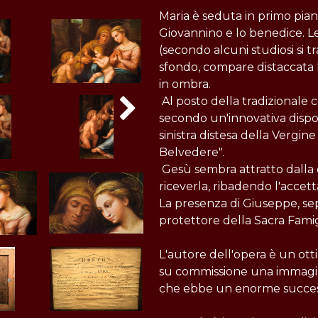
Maria è seduta in primo pia
Giovannino e lo benedice. L
(secondo alcuni studiosi si t
sfondo, compare distaccata
in ombra.
Al posto della tradizionale 
secondo un'innovativa dispo
sinistra distesa della Vergi
Belvedere".
Gesù sembra attratto dalla 
riceverla, ribadendo l'accet
La presenza di Giuseppe, sep
protettore della Sacra Famig
L'autore dell'opera è un otti
su commissione una immagin
che ebbe un enorme successo