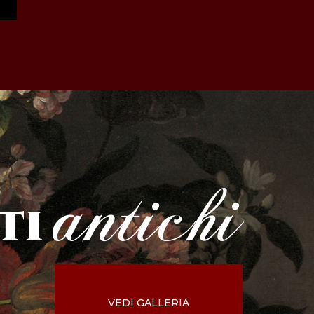
antichi
ti
VEDI GALLERIA