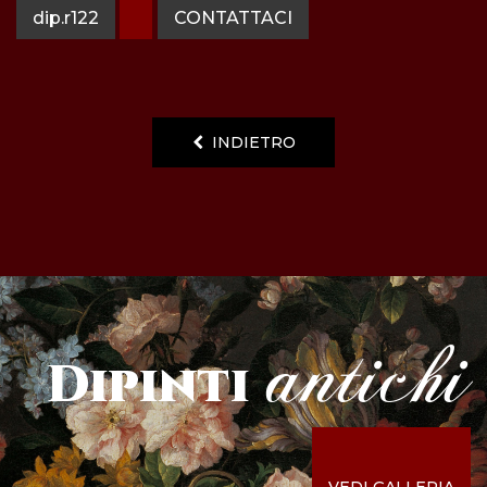
dip.r122
CONTATTACI
INDIETRO
antichi
Dipinti