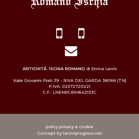
ANTICHITÃ ISCHIA ROMANO
di Enrica Leoni
Viale Giovanni Prati 39 - RIVA DEL GARDA 38066 (TN)
P.IVA: 02572720221
C.F.: LNENRC61H64Z133C
policy privacy e cookie
Concept by
tecnoprogress.net