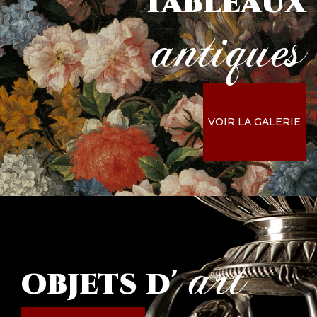
Tableaux
antiques
VOIR LA GALERIE
art
objets
d'