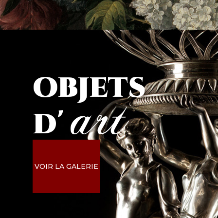
objets
art
d'
VOIR LA GALERIE