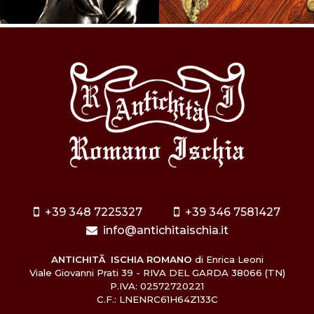
+39 348 7225327
+39 346 7581427
info@antichitaischia.it
ANTICHITÃ ISCHIA ROMANO
di Enrica Leoni
Viale Giovanni Prati 39 - RIVA DEL GARDA 38066 (TN)
P.IVA: 02572720221
C.F.: LNENRC61H64Z133C