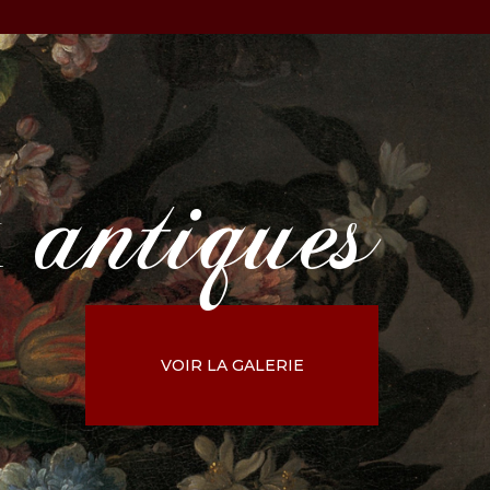
antiques
x
VOIR LA GALERIE