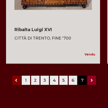
Ribalta Luigi XVI
CITTÀ DI TRENTO, FINE '700
Vendu
1
2
3
4
5
6
7