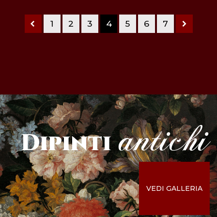
1
2
3
4
5
6
7
antichi
Dipinti
VEDI GALLERIA