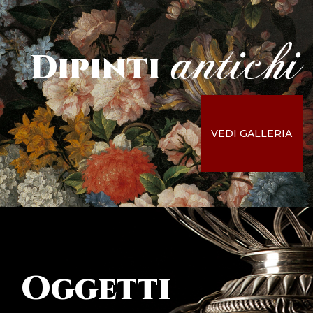
antichi
Dipinti
VEDI GALLERIA
Oggetti