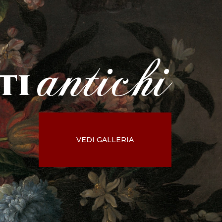
antichi
ti
VEDI GALLERIA