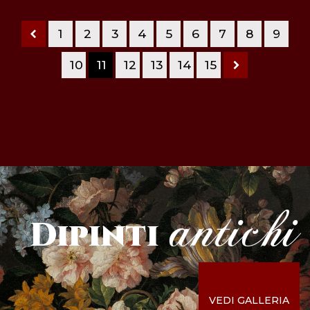
1
2
3
4
5
6
7
8
9
10
11
12
13
14
15
antichi
Dipinti
VEDI GALLERIA