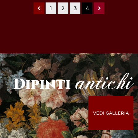
1
2
3
4
antichi
Dipinti
VEDI GALLERIA