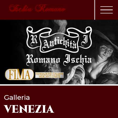
Ischia Romano
Galleria
VENEZIA