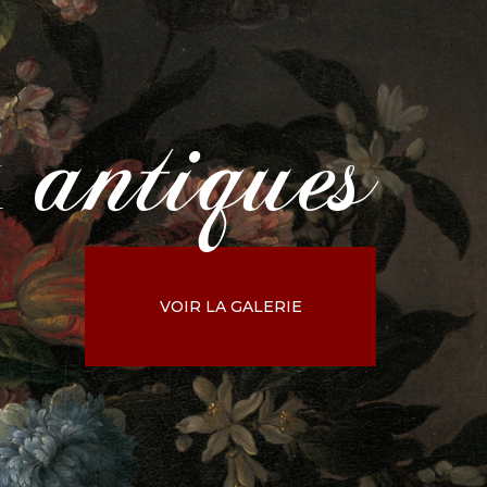
antiques
x
VOIR LA GALERIE