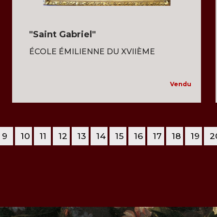
"Saint Gabriel"
ÉCOLE ÉMILIENNE DU XVIIÈME
Vendu
9
10
11
12
13
14
15
16
17
18
19
2