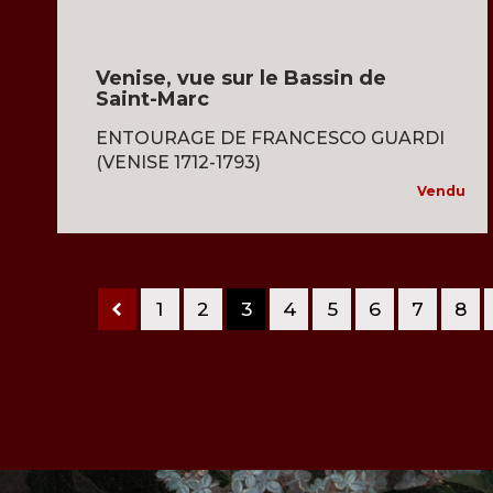
Venise, vue sur le Bassin de
Saint-Marc
ENTOURAGE DE FRANCESCO GUARDI
(VENISE 1712-1793)
Vendu
1
2
3
4
5
6
7
8