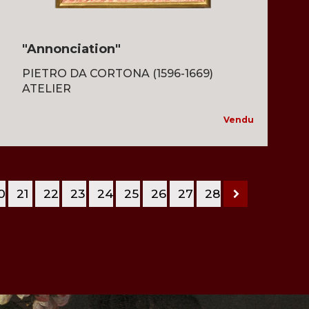
"Annonciation"
PIETRO DA CORTONA (1596-1669)
ATELIER
Vendu
0
21
22
23
24
25
26
27
28