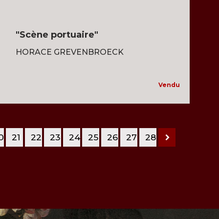
"Scène portuaire"
HORACE GREVENBROECK
Vendu
0
21
22
23
24
25
26
27
28