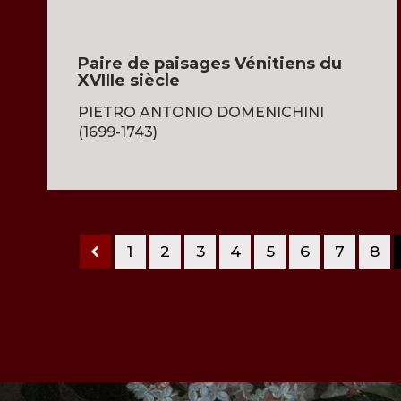
Paire de paisages Vénitiens du
XVIIIe siècle
PIETRO ANTONIO DOMENICHINI
(1699-1743)
1
2
3
4
5
6
7
8