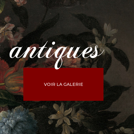
antiques
x
VOIR LA GALERIE