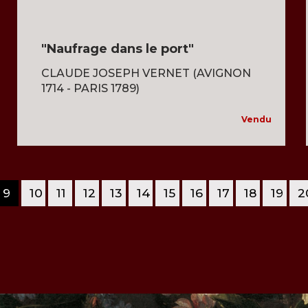
"Naufrage dans le port"
CLAUDE JOSEPH VERNET (AVIGNON
1714 - PARIS 1789)
Vendu
9
10
11
12
13
14
15
16
17
18
19
2