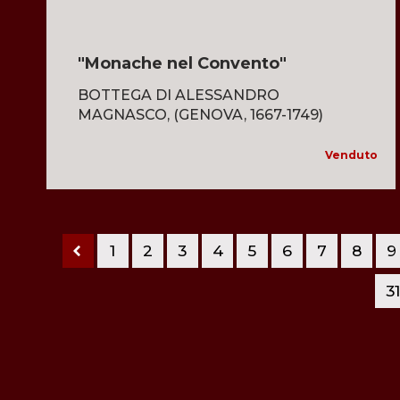
"Monache nel Convento"
BOTTEGA DI ALESSANDRO
MAGNASCO, (GENOVA, 1667-1749)
Venduto
1
2
3
4
5
6
7
8
9
3