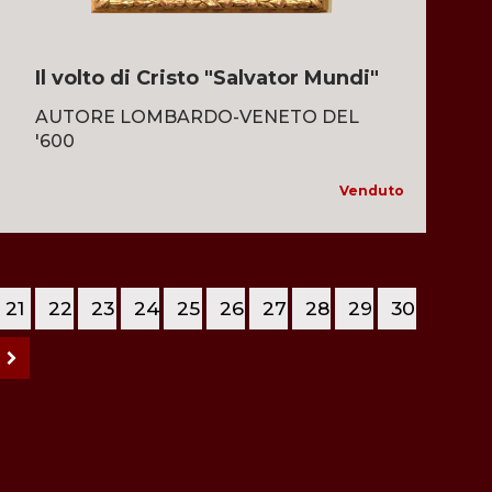
Il volto di Cristo "Salvator Mundi"
AUTORE LOMBARDO-VENETO DEL
'600
Venduto
21
22
23
24
25
26
27
28
29
30