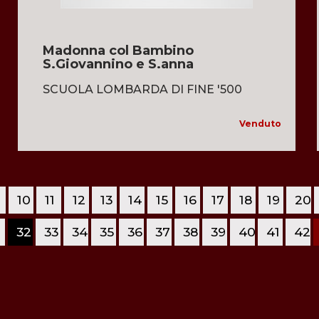
Madonna col Bambino
S.Giovannino e S.anna
SCUOLA LOMBARDA DI FINE '500
Venduto
10
11
12
13
14
15
16
17
18
19
20
1
32
33
34
35
36
37
38
39
40
41
42