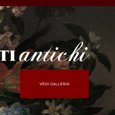
antichi
ti
VEDI GALLERIA