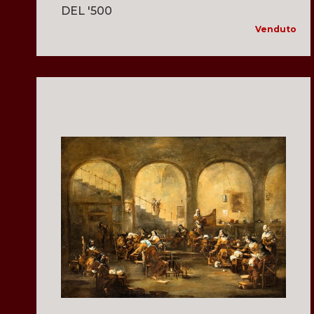
DEL '500
Venduto