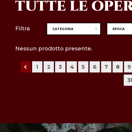
TUTTE LE OPE
Filtra
CATEGORIA
EPOCA
Nessun prodotto presente.
1
2
3
4
5
6
7
8
9
3