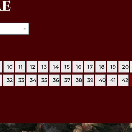
RE
10
11
12
13
14
15
16
17
18
19
20
1
32
33
34
35
36
37
38
39
40
41
42