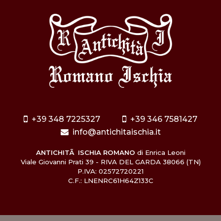
+39 348 7225327
+39 346 7581427
info@antichitaischia.it
ANTICHITÃ ISCHIA ROMANO
di Enrica Leoni
Viale Giovanni Prati 39 - RIVA DEL GARDA 38066 (TN)
P.IVA: 02572720221
C.F.: LNENRC61H64Z133C