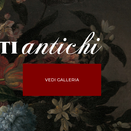
antichi
ti
VEDI GALLERIA