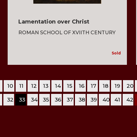
Lamentation over Christ
ROMAN SCHOOL OF XVIITH CENTURY
Sold
10
11
12
13
14
15
16
17
18
19
20
1
32
33
34
35
36
37
38
39
40
41
42