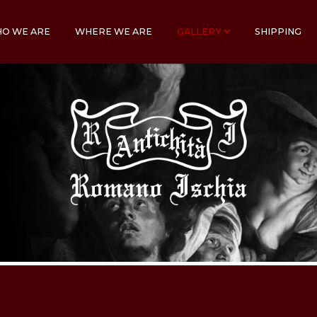
O WE ARE
WHERE WE ARE
GALLERY
SHIPPING