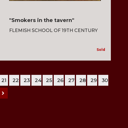
"Smokers in the tavern"
FLEMISH SCHOOL OF 19TH CENTURY
Sold
21
22
23
24
25
26
27
28
29
30