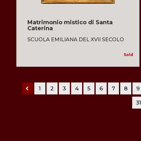
Matrimonio mistico di Santa
Caterina
SCUOLA EMILIANA DEL XVII SECOLO
Sold
1
2
3
4
5
6
7
8
9
3